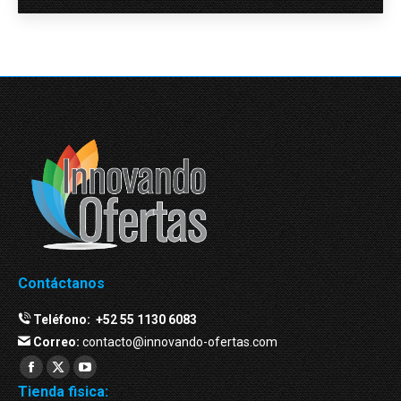
Contáctanos
Teléfono:
+52 55 1130 6083
Correo:
contacto@innovando-ofertas.com
Facebook
Twitter
YouTube
Tienda fisica:
page
page
page