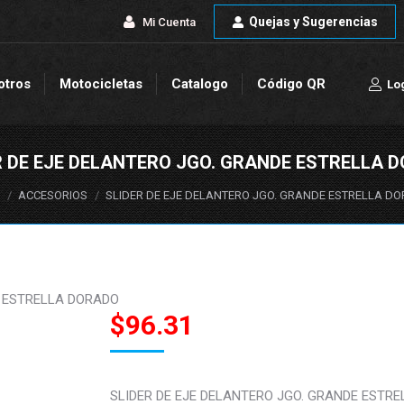
Quejas y Sugerencias
Quejas y Sugerencias
Mi Cuenta
Mi Cuenta
otros
Motocicletas
Catalogo
Código QR
Lo
otros
Motocicletas
Catalogo
Código QR
Lo
R DE EJE DELANTERO JGO. GRANDE ESTRELLA 
s aquí:
ACCESORIOS
SLIDER DE EJE DELANTERO JGO. GRANDE ESTRELLA D
E ESTRELLA DORADO
$
96.31
SLIDER DE EJE DELANTERO JGO. GRANDE ESTRE