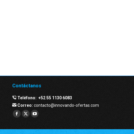
Contáctanos
Teléfono:
+52 55 1130 6083
Correo:
contacto@innovando-ofertas.com
Facebook
Twitter
YouTube
page
page
page
opens
opens
opens