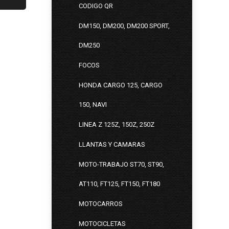
CODIGO QR
DM150, DM200, DM200 SPORT,
DM250
FOCOS
HONDA CARGO 125, CARGO
150, NAVI
LINEA Z 125Z, 150Z, 250Z
LLANTAS Y CAMARAS
MOTO-TRABAJO ST70, ST90,
AT110, FT125, FT150, FT180
MOTOCARROS
MOTOCICLETAS