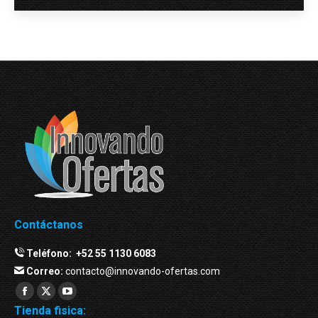
Contáctanos
Teléfono:
+52 55 1130 6083
Correo:
contacto@innovando-ofertas.com
Facebook
Twitter
YouTube
Tienda fisica:
page
page
page