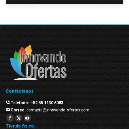
Contáctanos
Teléfono:
+52 55 1130 6083
Correo:
contacto@innovando-ofertas.com
Facebook
Twitter
YouTube
Tienda fisica:
page
page
page