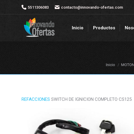
5511306083
5511306083
contacto@innovando-ofertas.com
contacto@innovando-ofertas.com
Inicio
Productos
Nos
Inicio
Productos
Nos
Estás aquí:
Inicio
MOTONE
REFACCIONES
SWITCH DE IGNICION COMPLETO CS125