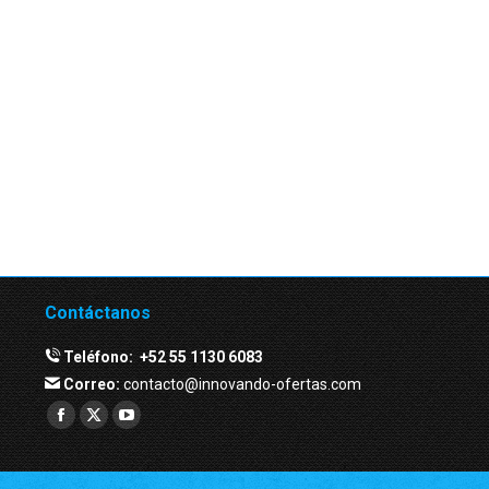
Contáctanos
Teléfono:
+52 55 1130 6083
Correo:
contacto@innovando-ofertas.com
Facebook
Twitter
YouTube
page
page
page
opens
opens
opens