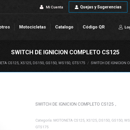
Quejas y Sugerencias
Quejas y Sugerencias
Mi Cuenta
Mi Cuenta
otros
Motocicletas
Catalogo
Código QR
Lo
otros
Motocicletas
Catalogo
Código QR
Lo
SWITCH DE IGNICION COMPLETO CS125
TA CS125, XS125, DS150, GS150, WS150, GTS175
SWITCH DE IGNICION 
SWITCH DE IGNICION COMPLETO CS125，
Categoría:
MOTONETA CS125, XS125, DS150, GS150, WS
GTS175