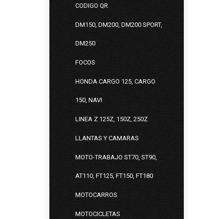
CODIGO QR
DM150, DM200, DM200 SPORT,
DM250
FOCOS
HONDA CARGO 125, CARGO
150, NAVI
LINEA Z 125Z, 150Z, 250Z
LLANTAS Y CAMARAS
MOTO-TRABAJO ST70, ST90,
AT110, FT125, FT150, FT180
MOTOCARROS
MOTOCICLETAS