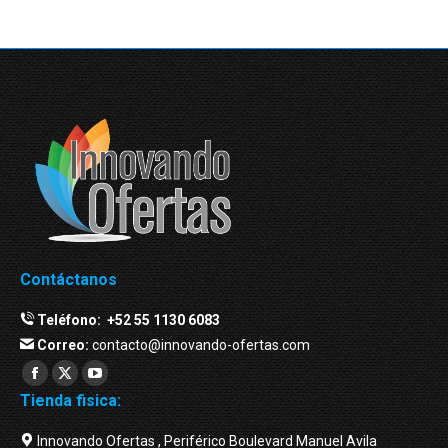
Contáctanos
Teléfono:
+52 55 1130 6083
Correo:
contacto@innovando-ofertas.com
Facebook
Twitter
YouTube
Tienda fisica:
page
page
page
opens
opens
opens
Innovando Ofertas , Periférico Boulevard Manuel Avila