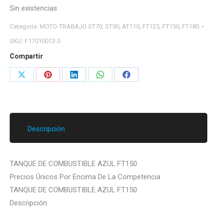
Sin existencias
Categoría:
MOTO-TRABAJO ST70, ST90, AT110, FT125, FT150, FT180
SKU:
F17010013-3
Compartir
Share
Share
Share
Share
Share
on
on
on
on
on
X
Pinterest
LinkedIn
WhatsApp
Facebook
Descripción
TANQUE DE COMBUSTIBLE AZUL FT150
Precios Únicos Por Encima De La Competencia
TANQUE DE COMBUSTIBLE AZUL FT150
Descripción