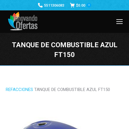
5511306083
$
0.00
0
TANQUE DE COMBUSTIBLE AZUL
FT150
Estás aquí:
REFACCIONES
TANQUE DE COMBUSTIBLE AZUL FT150