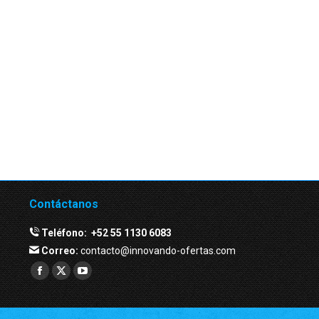
Contáctanos
Teléfono:
+52 55 1130 6083
Correo:
contacto@innovando-ofertas.com
Facebook
Twitter
YouTube
page
page
page
opens
opens
opens