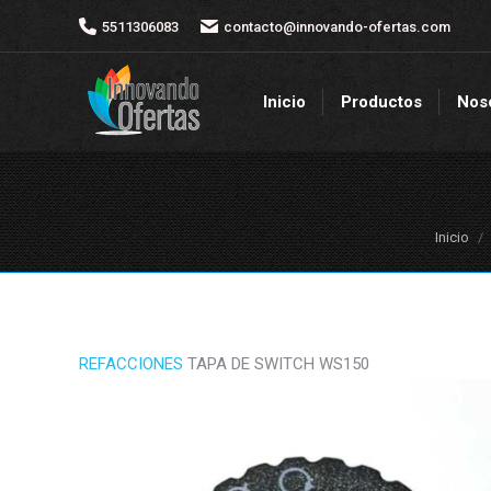
5511306083
5511306083
contacto@innovando-ofertas.com
contacto@innovando-ofertas.com
Inicio
Productos
Nos
Inicio
Productos
Nos
Estás a
Inicio
REFACCIONES
TAPA DE SWITCH WS150