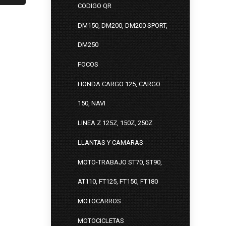
CODIGO QR
DM150, DM200, DM200 SPORT,
DM250
FOCOS
HONDA CARGO 125, CARGO
150, NAVI
LINEA Z 125Z, 150Z, 250Z
LLANTAS Y CAMARAS
MOTO-TRABAJO ST70, ST90,
AT110, FT125, FT150, FT180
MOTOCARROS
MOTOCICLETAS