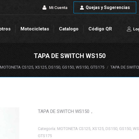
Quejas y Sugerencias
Quejas y Sugerencias
Mi Cuenta
Mi Cuenta
otros
Motocicletas
Catalogo
Código QR
Lo
otros
Motocicletas
Catalogo
Código QR
Lo
TAPA DE SWITCH WS150
quí:
MOTONETA CS125, XS125, DS150, GS150, WS150, GTS175
TAPA DE SWIT
TAPA DE SWITCH WS150，
Categoría:
MOTONETA CS125, XS125, DS150, GS150, WS
GTS175