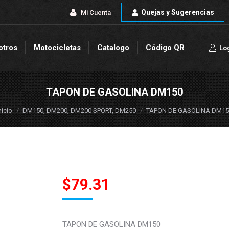
Quejas y Sugerencias
Quejas y Sugerencias
Mi Cuenta
Mi Cuenta
otros
Motocicletas
Catalogo
Código QR
Lo
otros
Motocicletas
Catalogo
Código QR
Lo
TAPON DE GASOLINA DM150
stás aquí:
nicio
DM150, DM200, DM200 SPORT, DM250
TAPON DE GASOLINA DM15
$
79.31
TAPON DE GASOLINA DM150