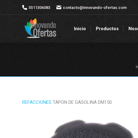
5511306083
5511306083
contacto@innovando-ofertas.com
contacto@innovando-ofertas.com
Inicio
Productos
Nos
Inicio
Productos
Nos
E
I
REFACCIONES
TAPON DE GASOLINA DM150