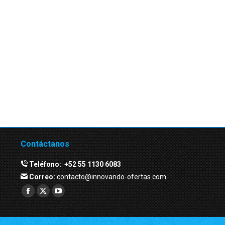
Contáctanos
Teléfono:
+52 55 1130 6083
Correo:
contacto@innovando-ofertas.com
Facebook
Twitter
YouTube
page
page
page
opens
opens
opens