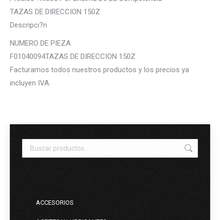
TAZAS DE DIRECCION 150Z
Descripci?n
NUMERO DE PIEZA
F01040094TAZAS DE DIRECCION 150Z
Facturamos todos nuestros productos y los precios ya
incluyen IVA.
ACCESORIOS