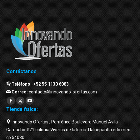
Contáctanos
Teléfono:
+52 55 1130 6083
Correo:
contacto@innovando-ofertas.com
Facebook
Twitter
YouTube
Tienda fisica:
page
page
page
opens
opens
opens
Innovando Ofertas , Periférico Boulevard Manuel Avila
in
in
in
Camacho #21 colonia Viveros de la loma Tlalnepantla edo mex
new
new
new
cp 54080