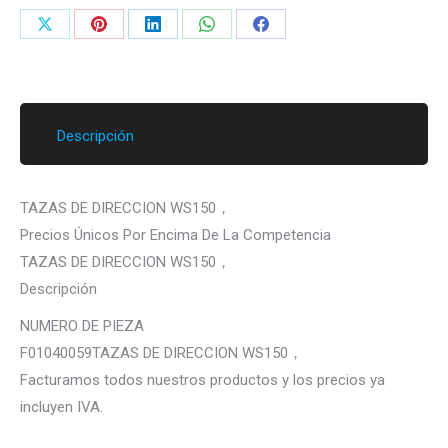
Share
Share
Share
Share
Share
on
on
on
on
on
X
Pinterest
LinkedIn
WhatsApp
Facebook
Descripción
TAZAS DE DIRECCION WS150，
Precios Únicos Por Encima De La Competencia
TAZAS DE DIRECCION WS150，
Descripción
NUMERO DE PIEZA
F01040059TAZAS DE DIRECCION WS150，
Facturamos todos nuestros productos y los precios ya
incluyen IVA.