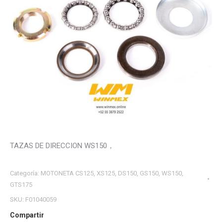
TAZAS DE DIRECCION WS150，
Categoría:
MOTONETA CS125, XS125, DS150, GS150, WS150,
GTS175
SKU:
F01040059
Compartir