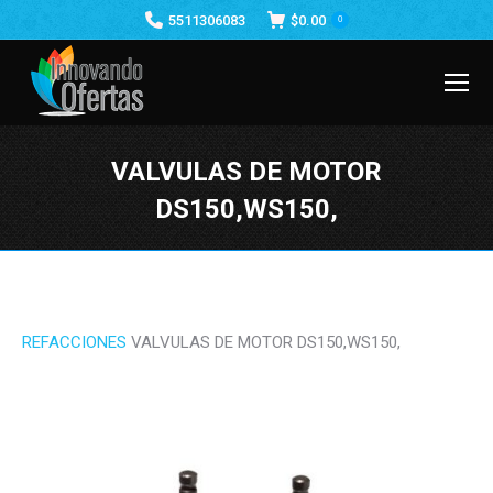
5511306083
$
0.00
0
VALVULAS DE MOTOR
DS150,WS150,
Estás aquí:
REFACCIONES
VALVULAS DE MOTOR DS150,WS150,