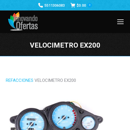
5511306083
$
0.00
0
VELOCIMETRO EX200
Estás aquí:
REFACCIONES
VELOCIMETRO EX200