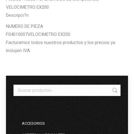
VELOCIMETRO EX200
Descripci?n
NUMERO DE PIEZA
F04010007VELOCIMETRO EX200
Facturamos todos nuestros productos y los precios ya
incluyen IVA.
ACCESORIOS