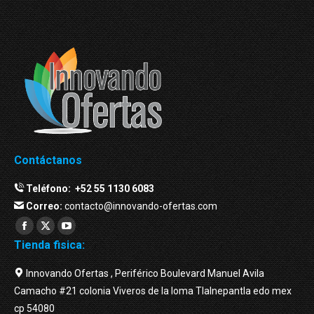
Contáctanos
Teléfono:
+52 55 1130 6083
Correo:
contacto@innovando-ofertas.com
Facebook
Twitter
YouTube
Tienda fisica:
page
page
page
opens
opens
opens
Innovando Ofertas , Periférico Boulevard Manuel Avila
in
in
in
Camacho #21 colonia Viveros de la loma Tlalnepantla edo mex
new
new
new
cp 54080